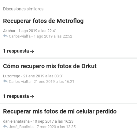
Discusiones similares
Recuperar fotos de Metroflog
Akbhar
-
1 ago 2019 a las 22:41
Carlos-vialfa
-
1 ago 2019 a las 22:52
1 respuesta
Cómo recupero mis fotos de Orkut
Luzorrego
-
21 ene 2019 a las 03:31
Carlos-vialfa
-
21 ene 2019 a las 16:21
1 respuesta
Recuperar mis fotos de mi celular perdido
danielanatasha
-
10 sep 2017 a las 16:23
José_Bautista
-
7 mar 2020 a las 13:35