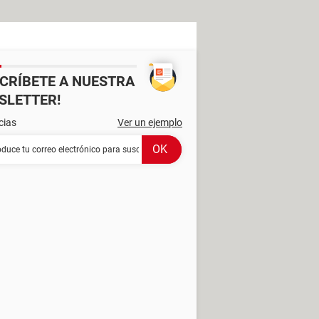
SCRÍBETE A NUESTRA
SLETTER!
cias
Ver un ejemplo