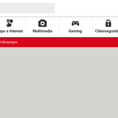
ps e Internet
Multimedia
Gaming
Cibersegurid
Videojuegos