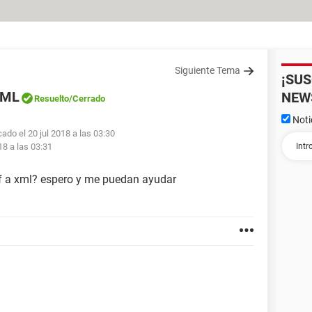
Siguiente Tema
¡SU
XML
NEW
Resuelto
/Cerrado
Noti
cado el 20 jul 2018 a las 03:30
18 a las 03:31
f a xml? espero y me puedan ayudar