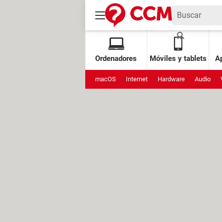
Ordenadores
Móviles y tablets
Ap
macOS
Internet
Hardware
Audio