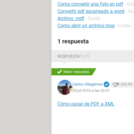
Como convertir una foto en pdf
- Gu
Convertir pdf escaneado a word
- Gu
Archivo .mdf
- Guide
Como abrir un archivo msg
- Guide
1 respuesta
RESPUESTA 1 / 1
Mejor respuesta
Carlos Villagómez
278.797
20 jul 2018 a las 03:31
Cómo pasar de PDF a XML