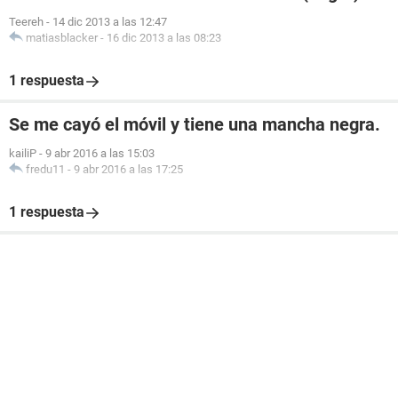
Teereh
-
14 dic 2013 a las 12:47
matiasblacker
-
16 dic 2013 a las 08:23
1 respuesta
Se me cayó el móvil y tiene una mancha negra.
kailiP
-
9 abr 2016 a las 15:03
fredu11
-
9 abr 2016 a las 17:25
1 respuesta