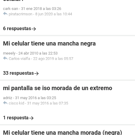
cark-san
-
31 ene 2018 a las 03:26
piratacrimson
-
8 jun 2020 a las 10:44
6 respuestas
Mi celular tiene una mancha negra
meeely
-
24 abr 2010 a las 22:53
Carlos-vialfa
-
22 ago 2019 a las 05:57
33 respuestas
mi pantalla se iso morada de un extremo
adriiz
-
31 may 2016 a las 03:25
cisco kid
-
31 may 2016 a las 07:35
1 respuesta
Mi celular tiene una mancha morada (negra)