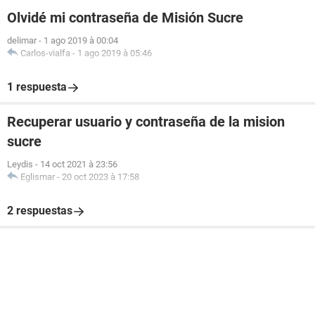
Olvidé mi contraseña de Misión Sucre
delimar
-
1 ago 2019 à 00:04
Carlos-vialfa
-
1 ago 2019 à 05:46
1 respuesta
Recuperar usuario y contraseña de la mision
sucre
Leydis
-
14 oct 2021 à 23:56
Eglismar
-
20 oct 2023 à 17:58
2 respuestas