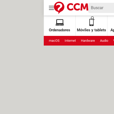
Ordenadores
Móviles y tablets
Ap
macOS
Internet
Hardware
Audio