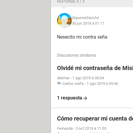
RÉPONSE 3 / 3
AlqueniaSanchz
30 jun 2018 à 01:17
Nesecito mi contra seña
Discusiones similares
Olvidé mi contraseña de Mis
delimar
-
1 ago 2019 à 00:04
Carlos-vialfa
-
1 ago 2019 à 05:46
1 respuesta
Cómo recuperar mi cuenta de
Fernanda
-
3 oct 2019 à 11:55