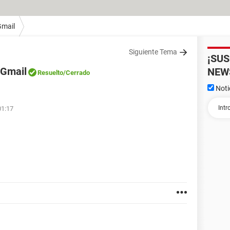
Gmail
Siguiente Tema
¡SU
 Gmail
NEW
Resuelto
/Cerrado
Noti
01:17