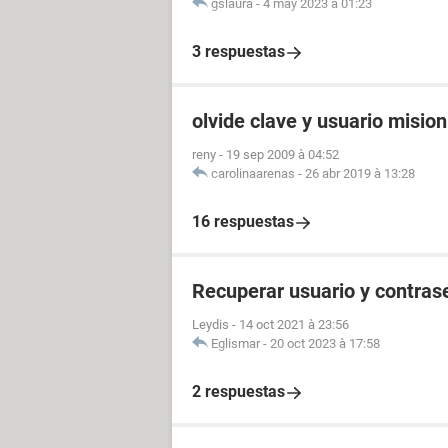
gslaura
-
4 may 2023 à 01:23
3 respuestas
olvide clave y usuario misio
reny
-
19 sep 2009 à 04:52
carolinaarenas
-
26 abr 2019 à 13:28
16 respuestas
Recuperar usuario y contras
Leydis
-
14 oct 2021 à 23:56
Eglismar
-
20 oct 2023 à 17:58
2 respuestas