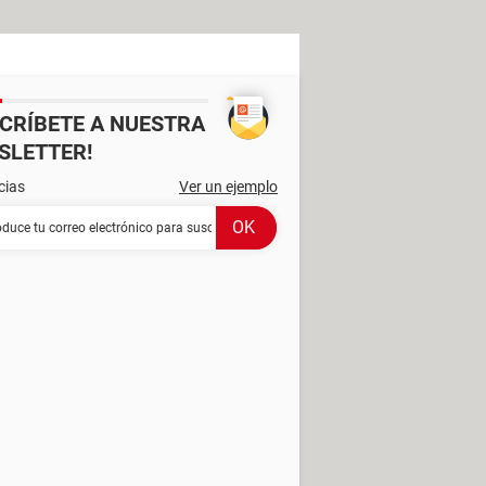
SCRÍBETE A NUESTRA
SLETTER!
cias
Ver un ejemplo