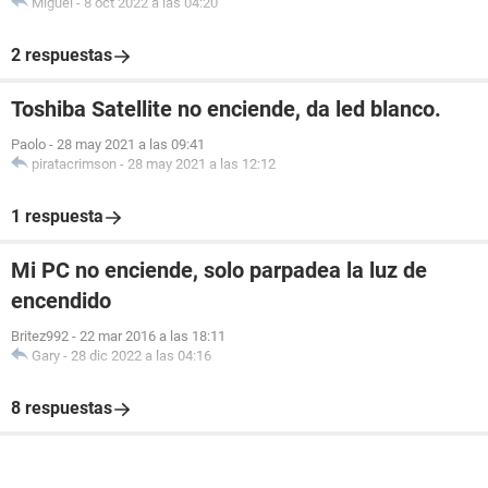
Miguel
-
8 oct 2022 a las 04:20
2 respuestas
Toshiba Satellite no enciende, da led blanco.
Paolo
-
28 may 2021 a las 09:41
piratacrimson
-
28 may 2021 a las 12:12
1 respuesta
Mi PC no enciende, solo parpadea la luz de
encendido
Britez992
-
22 mar 2016 a las 18:11
Gary
-
28 dic 2022 a las 04:16
8 respuestas