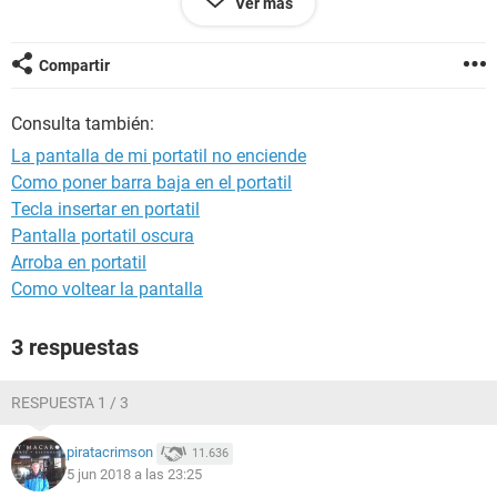
Ver más
Tengo un ordenador portátil, un Acer Aspire 5750
Cuando lo he encendido de manera normal, he entrado en
Compartir
Google y me a dicho la página que Google no respondía y de
pronto ha empezado la pantalla a hacer cosas raras ( salir
Consulta también:
rayas, cuadros...) y se a quedado en negro, sin imagen.
La pantalla de mi portatil no enciende
Me he fijado también que por donde se refrigera el pc estaba
Como poner barra baja en el portatil
excesivamente caliente, otras veces no me he mirado, pero
Tecla insertar en portatil
para llevar 15 minutos encendido y estar así !?!?!?!
Pantalla portatil oscura
Muchas veces lo he tenido 2 días seguidos encendido, cómo
Arroba en portatil
estaría a las dos horas ?!?!?!?!
Como voltear la pantalla
3 respuestas
Muchas gracias por todo
RESPUESTA 1 / 3
Un saludo
piratacrimson
11.636
5 jun 2018 a las 23:25