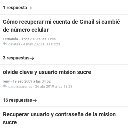
1 respuesta
Cómo recuperar mi cuenta de Gmail si cambié
de número celular
Fernanda
-
3 oct 2019 a las 11:55
gslaura
-
4 may 2023 a las 01:23
3 respuestas
olvide clave y usuario mision sucre
reny
-
19 sep 2009 a las 04:52
carolinaarenas
-
26 abr 2019 a las 13:28
16 respuestas
Recuperar usuario y contraseña de la mision
sucre