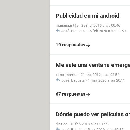
Publicidad en mi android
mariana.mt95
-
25 mar 2016 a las 00:46
José_Bautista
-
15 feb 2020 a las 17:50
19 respuestas
Me sale una ventana emerge
elmo_maniak
-
31 ene 2012 a las 03:52
José_Bautista
-
1 may 2020 a las 20:11
67 respuestas
Dónde puedo ver películas on
diazlee
-
13 feb 2018 a las 21:22
José_Bautista
-
5 abr 2020 a las 10:25