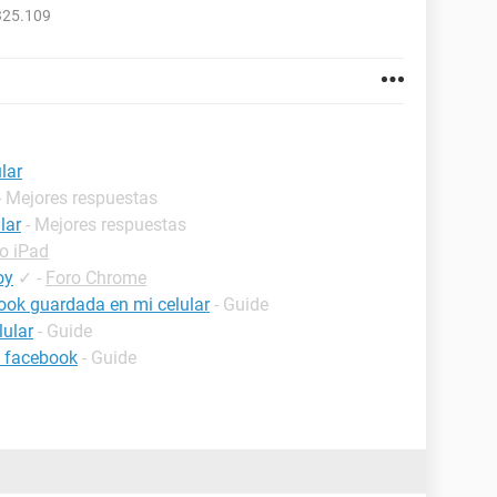
325.109
lar
- Mejores respuestas
lar
- Mejores respuestas
o iPad
oy
✓
-
Foro Chrome
ook guardada en mi celular
- Guide
lular
- Guide
l facebook
- Guide