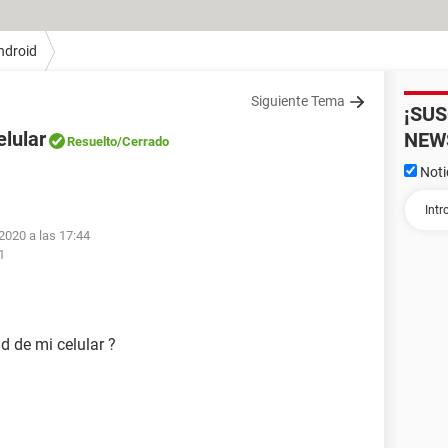
ndroid
Siguiente Tema
¡SU
elular
NEW
Resuelto
/Cerrado
Noti
2020 a las 17:44
1
d de mi celular ?