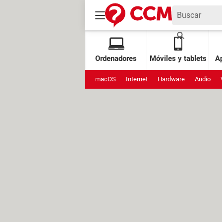
Ordenadores
Móviles y tablets
Ap
macOS
Internet
Hardware
Audio