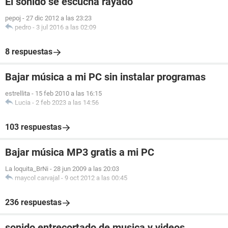
El sonido se escucha rayado
pepoj
-
27 dic 2012 a las 23:23
pedro
-
3 jul 2016 a las 02:09
8 respuestas
Bajar música a mi PC sin instalar programas
estrellita
-
15 feb 2010 a las 16:15
Lucia
-
2 feb 2023 a las 14:56
103 respuestas
Bajar música MP3 gratis a mi PC
La loquita_BrNi
-
28 jun 2009 a las 20:03
maycol carvajal
-
9 oct 2012 a las 00:45
236 respuestas
sonido entrecortado de musica y videos