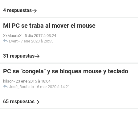
4 respuestas
Mi PC se traba al mover el mouse
XxMaurixX
-
5 dic 2017 à 03:24
Evert
-
7 ene 2023 à 20:55
31 respuestas
PC se "congela" y se bloquea mouse y teclado
kilsor
-
23 ene 2015 à 18:04
José_Bautista
-
6 mar 2020 à 14:21
65 respuestas