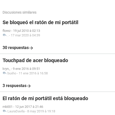
Discusiones similares
Se bloqueó el ratón de mi portátil
florez
-
19 jul 2010 à 02:13
.
-
17 mar 2020 à 04:39
30 respuestas
Touchpad de acer bloqueado
kryn_
-
9 ene 2016 à 09:51
buxho
-
11 ene 2016 à 16:58
3 respuestas
El ratón de mi portátil está bloqueado
mb001
-
12 jun 2017 à 21:46
LauraDavila
-
8 may 2019 à 19:18