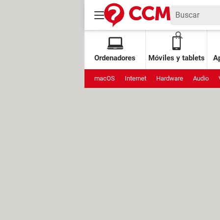
Ordenadores
Móviles y tablets
Ap
macOS
Internet
Hardware
Audio