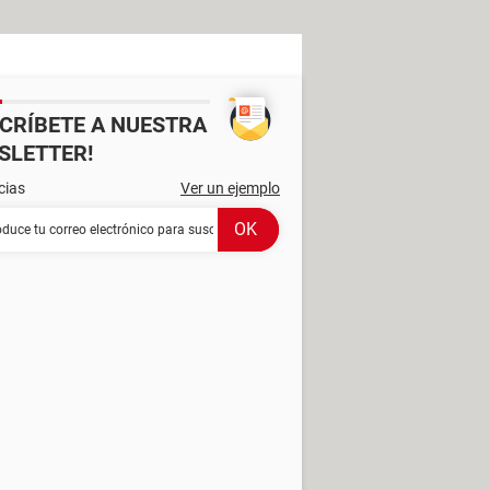
SCRÍBETE A NUESTRA
SLETTER!
cias
Ver un ejemplo