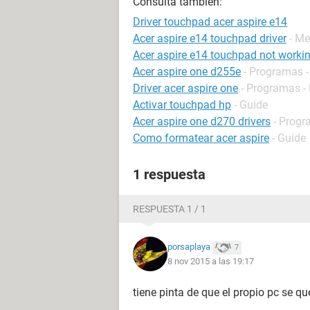
Consulta también:
Driver touchpad acer aspire e14
Acer aspire e14 touchpad driver
- Me
Acer aspire e14 touchpad not worki
Acer aspire one d255e
- Programas -
Driver acer aspire one
- Programas - 
Activar touchpad hp
- Guide
Acer aspire one d270 drivers
- Progr
Como formatear acer aspire
- Guide
1 respuesta
RESPUESTA 1 / 1
porsaplaya
7
8 nov 2015 a las 19:17
tiene pinta de que el propio pc se q