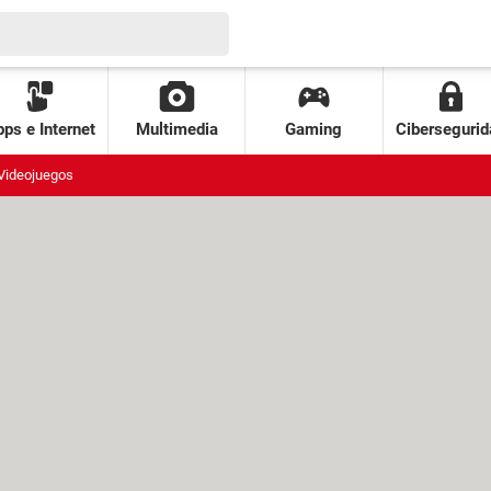
ps e Internet
Multimedia
Gaming
Cibersegurid
Videojuegos