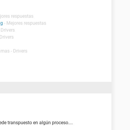
jores respuestas
ng
- Mejores respuestas
 Drivers
Drivers
amas - Drivers
uede transpuesto en algún proceso....