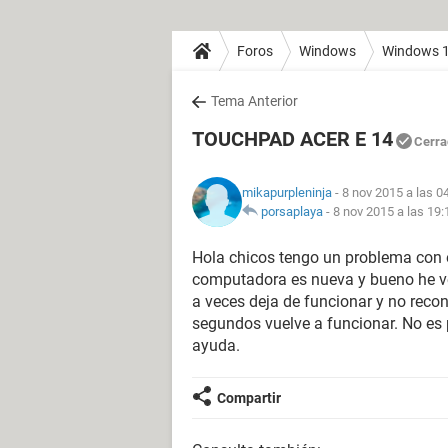
Foros
Windows
Windows 
Tema Anterior
TOUCHPAD ACER E 14
Cerra
mikapurpleninja
- 8 nov 2015 a las 0
porsaplaya
-
8 nov 2015 a las 19:
Hola chicos tengo un problema con 
computadora es nueva y bueno he v
a veces deja de funcionar y no reco
segundos vuelve a funcionar. No es 
ayuda.
Compartir