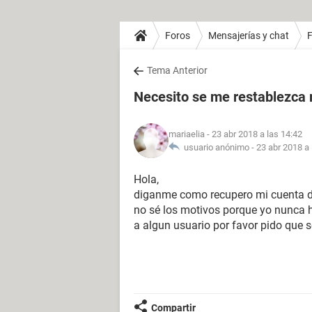
Foros
Mensajerías y chat
Tema Anterior
Necesito se me restablezca 
mariaelia
- 23 abr 2018 a las 14:42
usuario anónimo -
23 abr 2018 a 
Hola,
diganme como recupero mi cuenta d
no sé los motivos porque yo nunca hi
a algun usuario por favor pido que 
Compartir