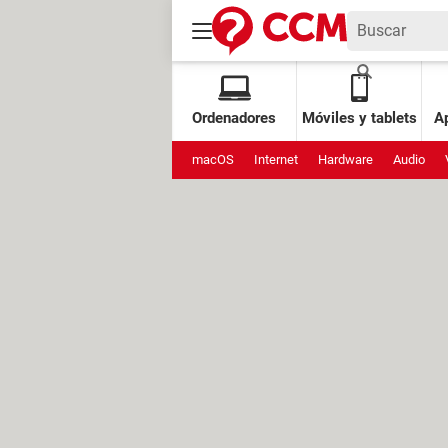
Ordenadores
Móviles y tablets
Ap
macOS
Internet
Hardware
Audio