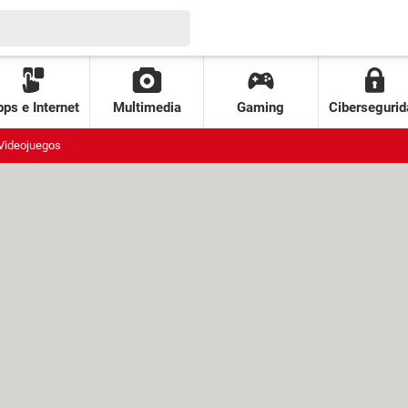
ps e Internet
Multimedia
Gaming
Cibersegurid
Videojuegos