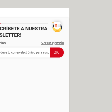
SCRÍBETE A NUESTRA
SLETTER!
cias
Ver un ejemplo