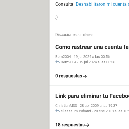
Consulta:
Deshabilitaron mi cuenta
;)
Discusiones similares
Como rastrear una cuenta fal
Bem2004
-
19 jul 2024 a las 00:56
Bem2004
-
19 jul 2024 a las 00:56
0 respuestas
Link para eliminar tu Facebo
ChristianM33
-
28 abr 2009 a las 19:37
eliasasumumbami
-
20 ene 2018 a las 13:
18 respuestas