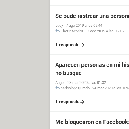
Se pude rastrear una perso
Lucy
-
7 ago 2019 a las 05:44
TheNetworkIP
-
7 ago 2019 a las 06:15
1 respuesta
Aparecen personas en mi his
no busqué
Angel
-
23 mar 2020 a las 01:32
carloslopezjurado
-
24 mar 2020 a las 15:
1 respuesta
Me bloquearon en Facebook