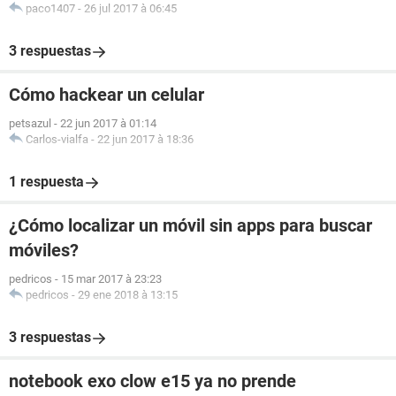
paco1407
-
26 jul 2017 à 06:45
3 respuestas
Cómo hackear un celular
petsazul
-
22 jun 2017 à 01:14
Carlos-vialfa
-
22 jun 2017 à 18:36
1 respuesta
¿Cómo localizar un móvil sin apps para buscar
móviles?
pedricos
-
15 mar 2017 à 23:23
pedricos
-
29 ene 2018 à 13:15
3 respuestas
notebook exo clow e15 ya no prende