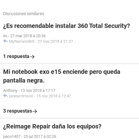
Discusiones similares
¿Es recomendable instalar 360 Total Security?
iin
-
27 mar 2018 à 20:36
MyNameIsBrX
-
27 mar 2018 à 21:37
1 respuesta
Mi notebook exo e15 enciende pero queda
pantalla negra.
Anthony
-
13 nov 2018 à 17:17
piratacrimson
-
15 nov 2018 à 12:47
3 respuestas
¿Reimage Repair daña los equipos?
paco1407
-
25 jul 2017 à 02:26