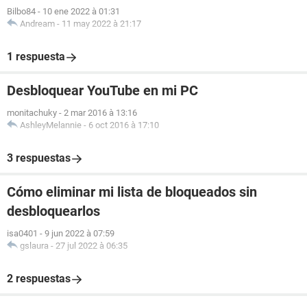
Bilbo84
-
10 ene 2022 à 01:31
Andream
-
11 may 2022 à 21:17
1 respuesta
Desbloquear YouTube en mi PC
monitachuky
-
2 mar 2016 à 13:16
AshleyMelannie
-
6 oct 2016 à 17:10
3 respuestas
Cómo eliminar mi lista de bloqueados sin
desbloquearlos
isa0401
-
9 jun 2022 à 07:59
gslaura
-
27 jul 2022 à 06:35
2 respuestas