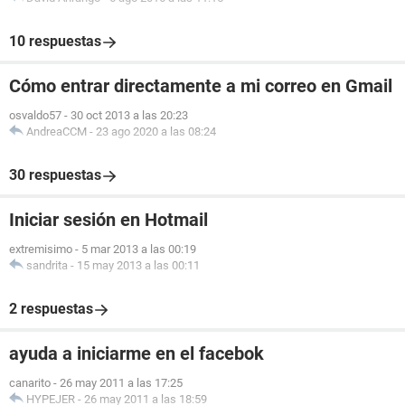
10 respuestas
Cómo entrar directamente a mi correo en Gmail
osvaldo57
-
30 oct 2013 a las 20:23
AndreaCCM
-
23 ago 2020 a las 08:24
30 respuestas
Iniciar sesión en Hotmail
extremisimo
-
5 mar 2013 a las 00:19
sandrita
-
15 may 2013 a las 00:11
2 respuestas
ayuda a iniciarme en el facebok
canarito
-
26 may 2011 a las 17:25
HYPEJER
-
26 may 2011 a las 18:59