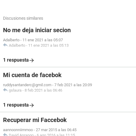
Discusiones similares
No me deja iniciar secion
Adalberto
-
11 ene 2021 a las 05:07
Adalberto
-
11 ene 2021 a las 05:13
1 respuesta
Mi cuenta de facebok
ruddysantanderc@gmil.com
-
7 feb 2021 a las 20:09
gslaura
-
8 feb 2021 a las 06:46
1 respuesta
Recuperar mi Faccebok
aannoonniimmoo
-
27 mar 2015 a las 06:45
David Anrango
-
6 ago 2016 a las 11:15