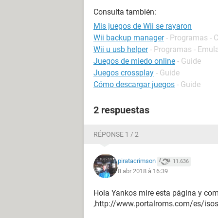
Consulta también:
Mis juegos de Wii se rayaron
Wii backup manager
- Programas - 
Wii u usb helper
- Programas - Emul
Juegos de miedo online
- Guide
Juegos crossplay
- Guide
Cómo descargar juegos
- Guide
2 respuestas
RÉPONSE 1 / 2
piratacrimson
11.636
8 abr 2018 à 16:39
Hola Yankos mire esta página y comé
,http://www.portalroms.com/es/isos