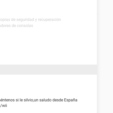
Copias de seguridad y recuperación
adores de consolas
ntenos si le silvio,un saludo desde España
/wii