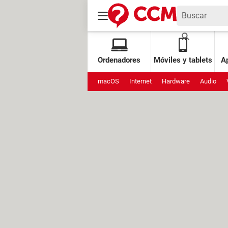
Ordenadores
Móviles y tablets
Ap
macOS
Internet
Hardware
Audio