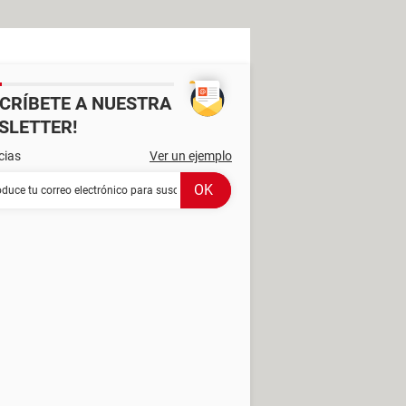
SCRÍBETE A NUESTRA
SLETTER!
cias
Ver un ejemplo