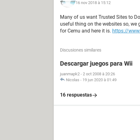
16 nov 2018 à 15:12
Many of us want Trusted Sites to D
useful thing on the websites so, we
for Cemu and here it is.
https://www
Discusiones similares
Descargar juegos para Wii
juanmapk2
-
2 oct 2008 à 20:26
Nicolas
-
19 jun 2020 à 01:49
16 respuestas