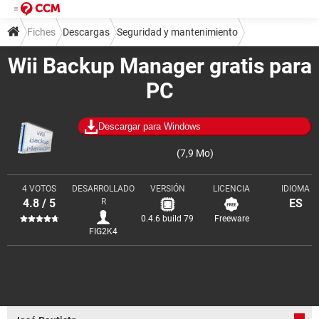
Fiches
Descargas
Seguridad y mantenimiento
Wii Backup Manager gratis para
Copias de seguridad y recuperación
PC
Descargar para Windows
(7,9 Mo)
4 VOTOS
DESARROLLADO
VERSIÓN
LICENCIA
IDIOMA
4.8 / 5
R
ES
0.4.6 build 79
Freeware
FIG2K4