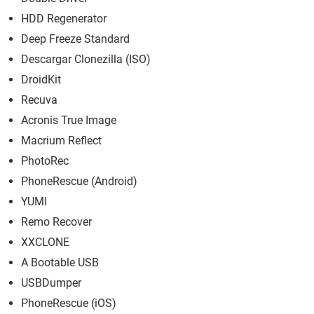
HDD Regenerator
Deep Freeze Standard
Descargar Clonezilla (ISO)
DroidKit
Recuva
Acronis True Image
Macrium Reflect
PhotoRec
PhoneRescue (Android)
YUMI
Remo Recover
XXCLONE
A Bootable USB
USBDumper
PhoneRescue (iOS)