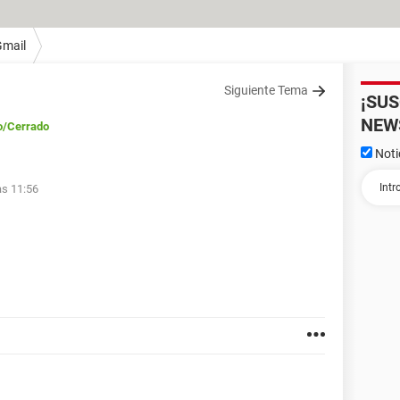
Gmail
Siguiente Tema
¡SU
NEW
o
/Cerrado
Noti
as 11:56