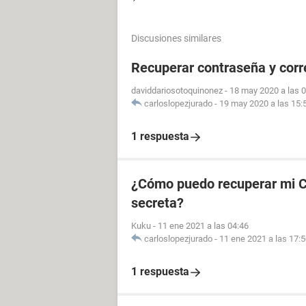
Discusiones similares
Recuperar contraseña y cor
daviddariosotoquinonez
-
18 may 2020 a las 
carloslopezjurado
-
19 may 2020 a las 15:
1 respuesta
¿Cómo puedo recuperar mi CU
secreta?
Kuku
-
11 ene 2021 a las 04:46
carloslopezjurado
-
11 ene 2021 a las 17:
1 respuesta