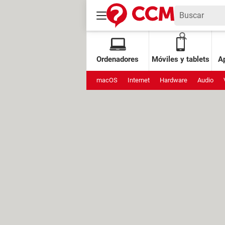
Ordenadores
Móviles y tablets
Ap
macOS
Internet
Hardware
Audio