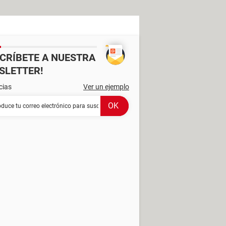
SCRÍBETE A NUESTRA
SLETTER!
cias
Ver un ejemplo