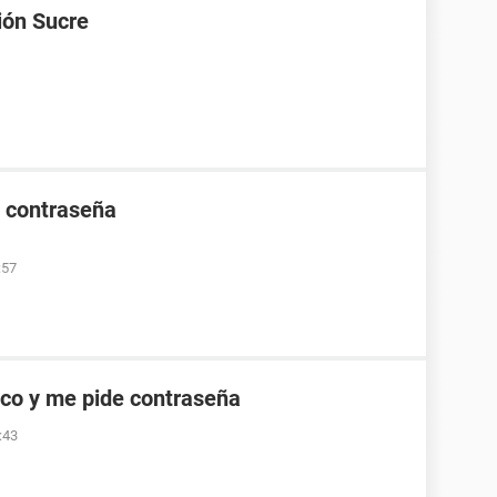
ión Sucre
e contraseña
:57
co y me pide contraseña
:43