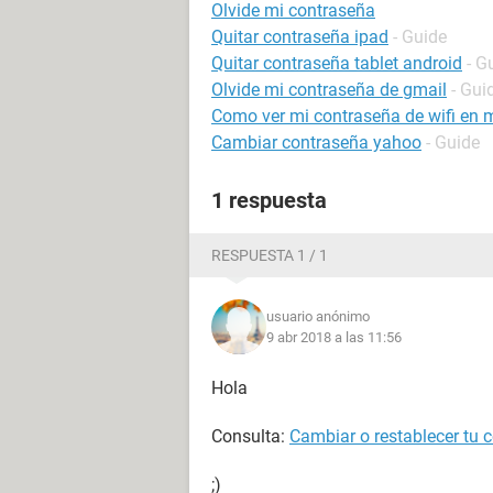
Olvide mi contraseña
Quitar contraseña ipad
- Guide
Quitar contraseña tablet android
- G
Olvide mi contraseña de gmail
- Gui
Como ver mi contraseña de wifi en m
Cambiar contraseña yahoo
- Guide
1 respuesta
RESPUESTA 1 / 1
usuario anónimo
9 abr 2018 a las 11:56
Hola
Consulta:
Cambiar o restablecer tu 
;)