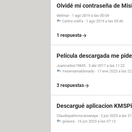
Olvidé mi contraseña de Mis
delimar
-
1 ago 2019 a las 00:04
Carlos-vialfa
-
1 ago 2019 a las 05:46
1 respuesta
Película descargada me pid
Juancarlos19845
-
3 abr 2017 a las 11:22
Yeseniamaldonado
-
17 ene 2023 a las 22
3 respuestas
Descargué aplicacion KMSPi
Claudiopatriciocaroaraya
-
3 jun 2023 a las 21
gslaura
-
16 jun 2023 a las 07:13