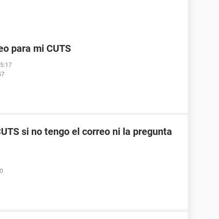
reo para mi CUTS
05:17
57
TS si no tengo el correo ni la pregunta
50