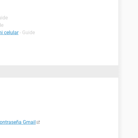
uide
de
i celular
- Guide
contraseña Gmail