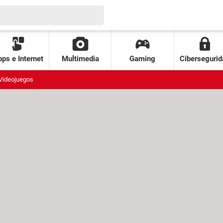
ps e Internet
Multimedia
Gaming
Cibersegurid
Videojuegos