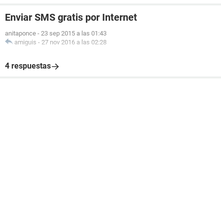
Enviar SMS gratis por Internet
anitaponce
-
23 sep 2015 a las 01:43
amiguis
-
27 nov 2016 a las 02:28
4 respuestas