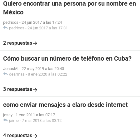
Quiero encontrar una persona por su nombre en
México
pedricos
-
24 jun 2017 a las 17:24
pedricos
-
24 jun 2017 a las 17:31
2 respuestas
Cómo buscar un número de teléfono en Cuba?
JonasM.
-
22 may 2019 a las 20:43
dearmas
-
8 ene 2020 a las 02:22
3 respuestas
como enviar mensajes a claro desde internet
jessy
-
1 ene 2011 a las 07:17
jaime
-
7 mar 2018 a las 03:12
4 respuestas