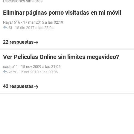
Discusiones similares
Eliminar páginas porno visitadas en mi móvil
Naya1616
-
17 mar 2015 a las 02:19
Si
-
18 dic 2017 a las 23:04
22 respuestas
Ver Peliculas Online sin limites megavideo?
castro11
-
15 nov 2009 a las 21:05
vero
-
12 oct 2010 a las 00:06
42 respuestas