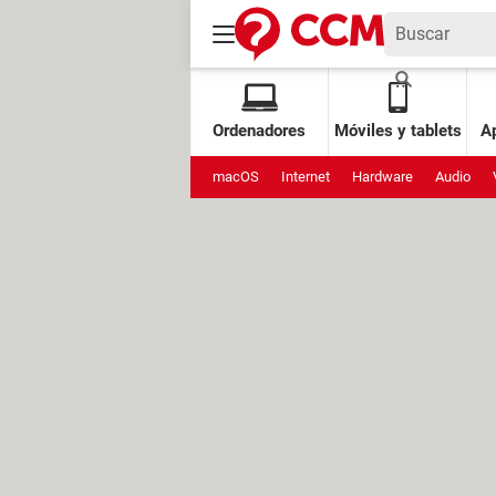
Ordenadores
Móviles y tablets
Ap
macOS
Internet
Hardware
Audio