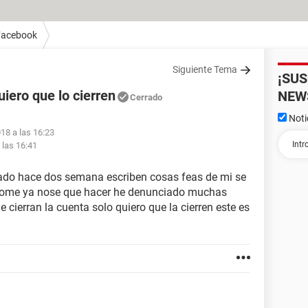
Facebook
Siguiente Tema
¡SU
iero que lo cierren
NEW
Cerrado
Noti
18 a las 16:23
 las 16:41
ado hace dos semana escriben cosas feas de mi se
dome ya nose que hacer he denunciado muchas
cierran la cuenta solo quiero que la cierren este es