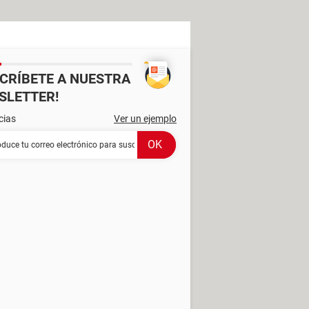
SCRÍBETE A NUESTRA
SLETTER!
cias
Ver un ejemplo