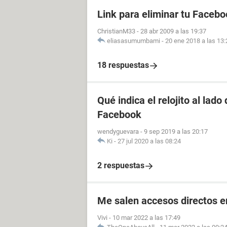
Link para eliminar tu Facebo
ChristianM33
-
28 abr 2009 a las 19:37
eliasasumumbami
-
20 ene 2018 a las 13:
18 respuestas
Qué indica el relojito al lad
Facebook
wendyguevara
-
9 sep 2019 a las 20:17
Ki
-
27 jul 2020 a las 08:24
2 respuestas
Me salen accesos directos e
Vivi
-
10 mar 2022 a las 17:49