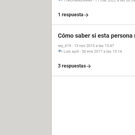
TheOneAboveAll
-
11 mar 2022 a las 00:2
1 respuesta
Cómo saber si esta persona 
rey_619
-
13 nov 2015 a las 13:47
Luis ayol
-
30 ene 2017 a las 15:14
3 respuestas