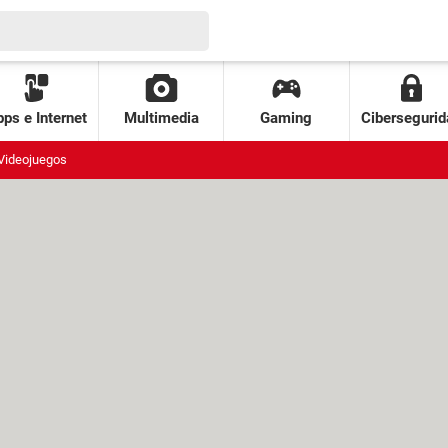
ps e Internet
Multimedia
Gaming
Cibersegurid
Videojuegos