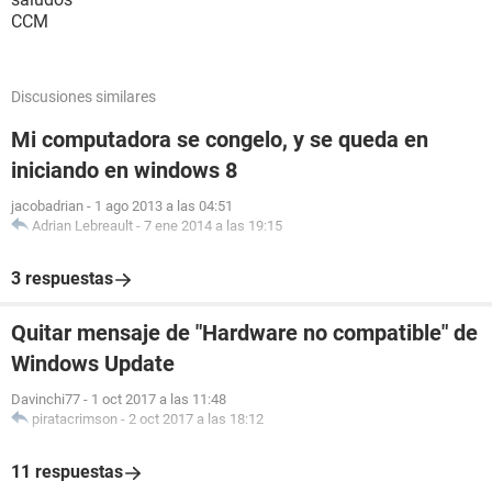
CCM
Discusiones similares
Mi computadora se congelo, y se queda en
iniciando en windows 8
jacobadrian
-
1 ago 2013 a las 04:51
Adrian Lebreault
-
7 ene 2014 a las 19:15
3 respuestas
Quitar mensaje de "Hardware no compatible" de
Windows Update
Davinchi77
-
1 oct 2017 a las 11:48
piratacrimson
-
2 oct 2017 a las 18:12
11 respuestas