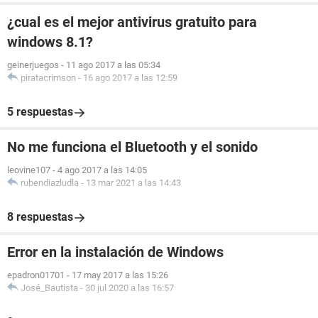
¿cual es el mejor antivirus gratuito para
windows 8.1?
geinerjuegos
-
11 ago 2017 a las 05:34
piratacrimson
-
16 ago 2017 a las 12:59
5 respuestas
No me funciona el Bluetooth y el sonido
leovine107
-
4 ago 2017 a las 14:05
rubendiazludla
-
13 mar 2021 a las 14:43
8 respuestas
Error en la instalación de Windows
epadron01701
-
17 may 2017 a las 15:26
José_Bautista
-
30 jul 2020 a las 16:57