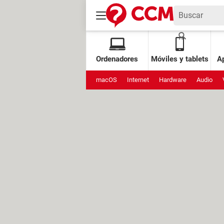
Ordenadores
Móviles y tablets
Ap
macOS
Internet
Hardware
Audio