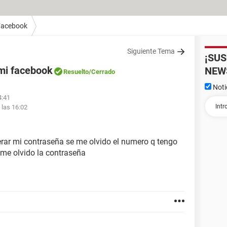
Facebook
Siguiente Tema
¡SU
mi facebook
NEW
Resuelto
/Cerrado
Noti
4:41
 las 16:02
ar mi contraseña se me olvido el numero q tengo
e me olvido la contraseña