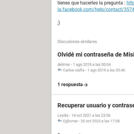
tienes que hacerles la pregunta :
htt
la.facebook.com/help/contact/35
;)
Discusiones similares
Olvidé mi contraseña de Mis
delimar
-
1 ago 2019 a las 00:04
Carlos-vialfa
-
1 ago 2019 a las 05:46
1 respuesta
Recuperar usuario y contras
Leydis
-
14 oct 2021 a las 23:56
Eglismar
-
20 oct 2023 a las 17:58