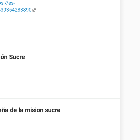
ps://es-
7439354283890
ión Sucre
eña de la mision sucre