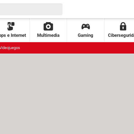
ps e Internet
Multimedia
Gaming
Cibersegurid
Videojuegos