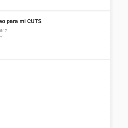
reo para mi CUTS
05:17
57