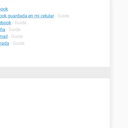
book
ook guardada en mi celular
- Guide
cebook
- Guide
eña
- Guide
mail
- Guide
inada
- Guide