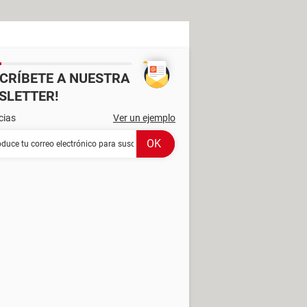
SCRÍBETE A NUESTRA
SLETTER!
cias
Ver un ejemplo