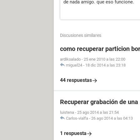
de nada amigo. que eso funcione.
Discusiones similares
como recuperar particion bo
ardikoalado
-
25 ene 2010 a las 22:00
miguel24
-
18 dic 2014 a las 23:18
44 respuestas
Recuperar grabación de una
luistena
-
25 ago 2014 a las 21:54
Carlos-vialfa
-
26 ago 2014 a las 04:13
1 respuesta