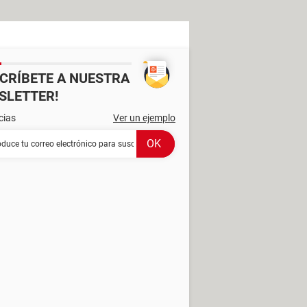
SCRÍBETE A NUESTRA
SLETTER!
cias
Ver un ejemplo