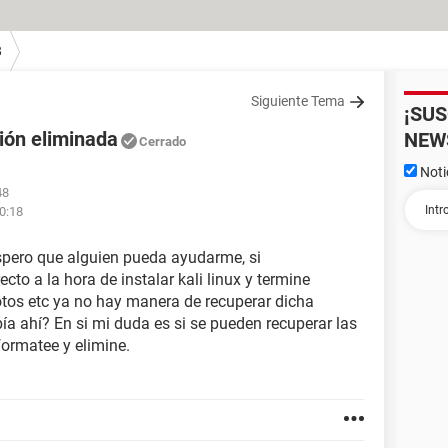
8
Siguiente Tema
¡SU
ión eliminada
NEW
Cerrado
Noti
48
10:18
spero que alguien pueda ayudarme, si
ecto a la hora de instalar kali linux y termine
otos etc ya no hay manera de recuperar dicha
bía ahí? En si mi duda es si se pueden recuperar las
formatee y elimine.