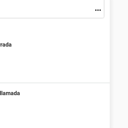
rrada
 llamada