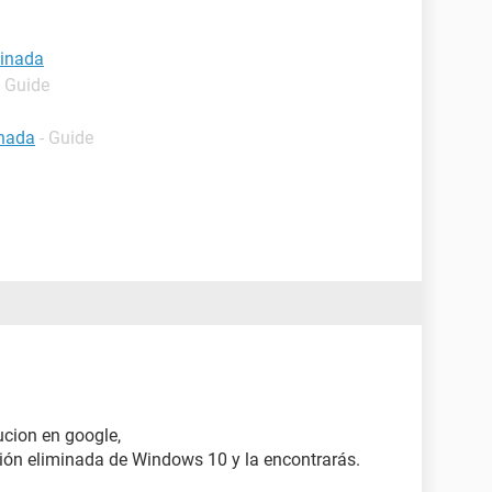
minada
- Guide
inada
- Guide
ucion en google,
ción eliminada de Windows 10 y la encontrarás.