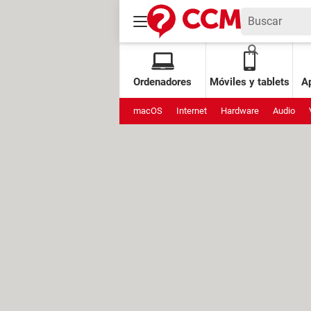
Ordenadores
Móviles y tablets
Ap
macOS
Internet
Hardware
Audio