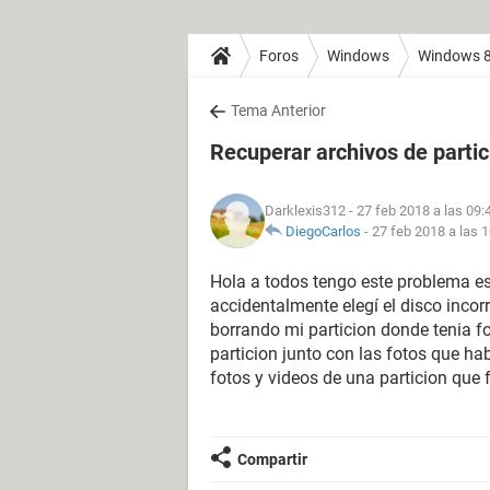
Foros
Windows
Windows 
Tema Anterior
Recuperar archivos de partic
Darklexis312
- 27 feb 2018 a las 09:
DiegoCarlos
-
27 feb 2018 a las 
Hola a todos tengo este problema e
accidentalmente elegí el disco incorr
borrando mi particion donde tenia f
particion junto con las fotos que ha
fotos y videos de una particion que 
Compartir