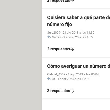
2 respuestas
Quisiera saber a qué parte 
número fijo
Suje2009
-
21 dic 2018 a las 11:30
Nanas
-
9 ago 2020 a las 16:58
2 respuestas
Cómo averiguar un número de
Gabriel_4529
-
1 ago 2019 a las 05:04
Gt
-
17 abr 2023 a las 17:16
3 respuestas