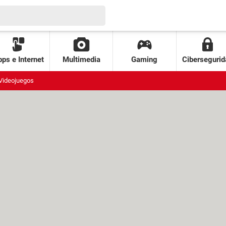
ps e Internet
Multimedia
Gaming
Cibersegurid
Videojuegos