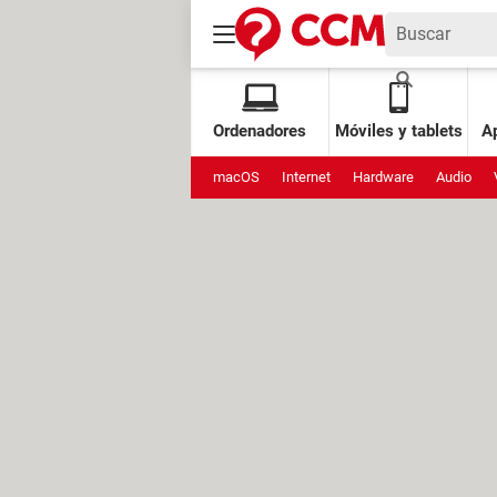
Ordenadores
Móviles y tablets
Ap
macOS
Internet
Hardware
Audio