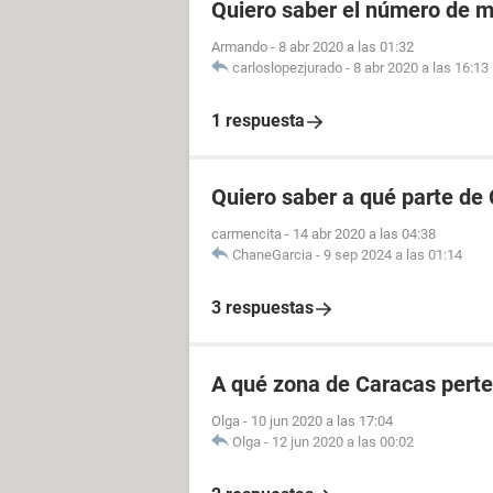
Quiero saber el número de m
Armando
-
8 abr 2020 a las 01:32
carloslopezjurado
-
8 abr 2020 a las 16:13
1 respuesta
Quiero saber a qué parte de
carmencita
-
14 abr 2020 a las 04:38
ChaneGarcia
-
9 sep 2024 a las 01:14
3 respuestas
A qué zona de Caracas perte
Olga
-
10 jun 2020 a las 17:04
Olga
-
12 jun 2020 a las 00:02