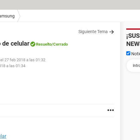
amsung
Siguiente Tema
¡SU
 de celular
NEW
Resuelto
/Cerrado
Noti
el 27 feb 2018 a las 01:32
018 a las 01:34
lar