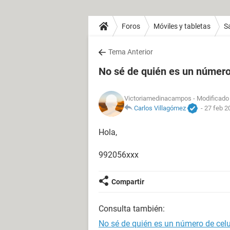
Foros
Móviles y tabletas
S
Tema Anterior
No sé de quién es un número
Victoriamedinacampos
- Modificado 
Carlos Villagómez
-
27 feb 2
Hola,
992056xxx
Compartir
Consulta también:
No sé de quién es un número de celu