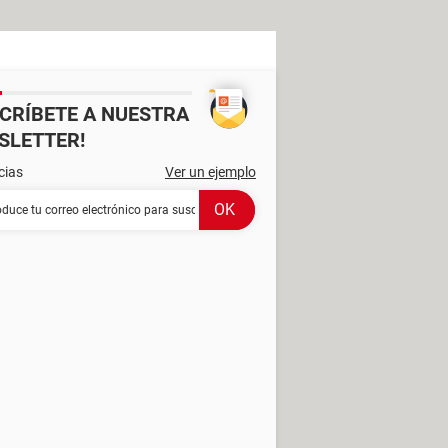
SCRÍBETE A NUESTRA
SLETTER!
cias
Ver un ejemplo