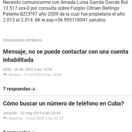
Necesito comunicarme con Amada Luisa Garcés Garcés Rut
13.517.xxx-0 por consulta sobre Furgón Citroen Berlingo
Patente BZCP.97 año 2009 de la cual fue propietaria el año
2.013 al 2.014. Mi w.sap-+56 995118041.saludos
Discusiones similares
Mensaje, no se puede contactar con una cuenta
inhabilitada
Sil36
-
29 dic 2022 a las 19:30
Serena
-
15 oct 2023 a las 04:40
7 respuestas
Cómo buscar un número de teléfono en Cuba?
JonasM.
-
22 may 2019 a las 20:43
dearmas
-
8 ene 2020 a las 02:22