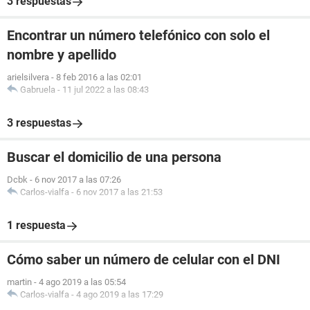
3 respuestas
Encontrar un número telefónico con solo el
nombre y apellido
arielsilvera
-
8 feb 2016 a las 02:01
Gabruela
-
11 jul 2022 a las 08:43
3 respuestas
Buscar el domicilio de una persona
Dcbk
-
6 nov 2017 a las 07:26
Carlos-vialfa
-
6 nov 2017 a las 21:53
1 respuesta
Cómo saber un número de celular con el DNI
martin
-
4 ago 2019 a las 05:54
Carlos-vialfa
-
4 ago 2019 a las 17:29