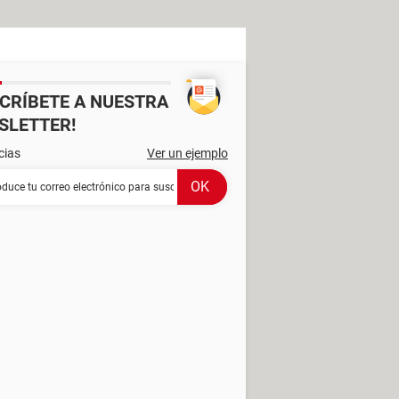
SCRÍBETE A NUESTRA
SLETTER!
cias
Ver un ejemplo