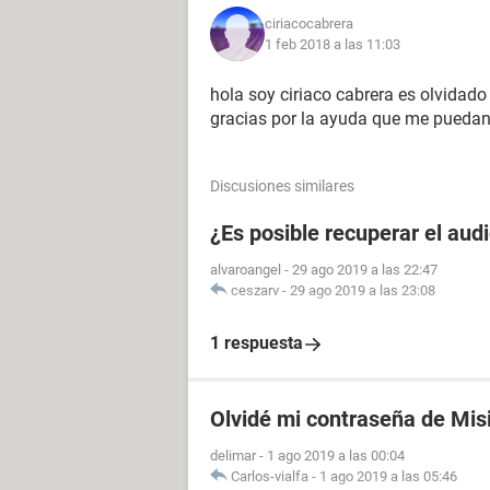
ciriacocabrera
1 feb 2018 a las 11:03
hola soy ciriaco cabrera es olvidad
gracias por la ayuda que me puedan
Discusiones similares
¿Es posible recuperar el aud
alvaroangel
-
29 ago 2019 a las 22:47
ceszarv
-
29 ago 2019 a las 23:08
1 respuesta
Olvidé mi contraseña de Mis
delimar
-
1 ago 2019 a las 00:04
Carlos-vialfa
-
1 ago 2019 a las 05:46