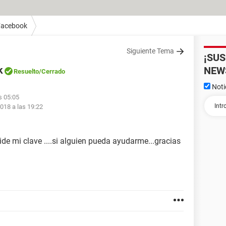
Facebook
Siguiente Tema
¡SU
k
NEW
Resuelto
/Cerrado
Noti
s 05:05
2018 a las 19:22
de mi clave ....si alguien pueda ayudarme...gracias