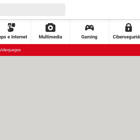
ps e Internet
Multimedia
Gaming
Cibersegurid
Videojuegos