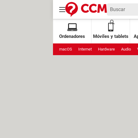
Ordenadores
Móviles y tablets
Ap
macOS
Internet
Hardware
Audio