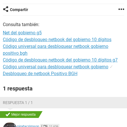
Compartir
Consulta también:
Net del gobierno g5
Código de desbloqueo netbook del gobierno 10 dígitos
Código universal para desbloquear netbook gobierno
positivo bgh
Código de desbloqueo netbook del gobierno 10 dígitos g7
Código universal para desbloquear netbook gobierno
✓
Desbloqueo de netbook Positivo BGH
1 respuesta
RESPUESTA 1 / 1
Mejor respuesta
piratacrimson
11.636