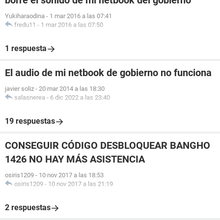
borre el sonido de mi netbook del gobierno
Yukiharaodina
-
1 mar 2016 a las 07:41
fredu11
-
1 mar 2016 a las 07:50
1 respuesta
El audio de mi netbook de gobierno no funciona
javier soliz
-
20 mar 2014 a las 18:30
salasnerea
-
6 dic 2022 a las 23:40
19 respuestas
CONSEGUIR CÓDIGO DESBLOQUEAR BANGHO
1426 NO HAY MÁS ASISTENCIA
osiris1209
-
10 nov 2017 a las 18:53
osiris1209
-
10 nov 2017 a las 21:19
2 respuestas