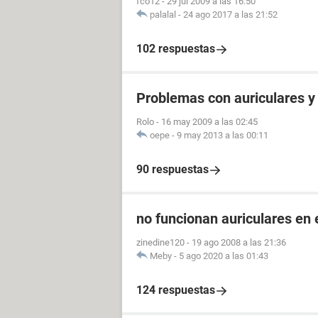
fco12
-
29 jul 2009 a las 16:50
palalal
-
24 ago 2017 a las 21:52
102 respuestas
Problemas con auriculares y
Rolo
-
16 may 2009 a las 02:45
oepe
-
9 may 2013 a las 00:11
90 respuestas
no funcionan auriculares en e
zinedine120
-
19 ago 2008 a las 21:36
Meby
-
5 ago 2020 a las 01:43
124 respuestas