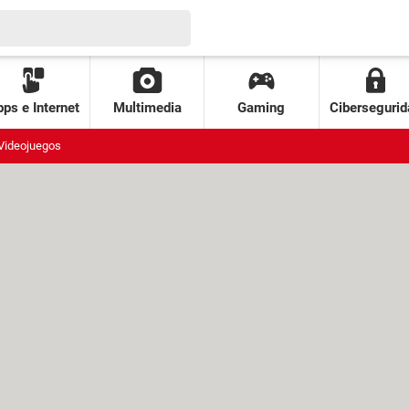
ps e Internet
Multimedia
Gaming
Cibersegurid
Videojuegos