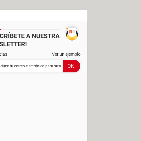
SCRÍBETE A NUESTRA
SLETTER!
cias
Ver un ejemplo