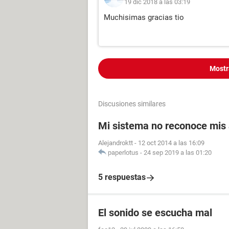
19 dic 2018 a las 03:19
Muchisimas gracias tio
Mostr
Discusiones similares
Mi sistema no reconoce mis 
Alejandroktt
-
12 oct 2014 a las 16:09
paperlotus
-
24 sep 2019 a las 01:20
5 respuestas
El sonido se escucha mal