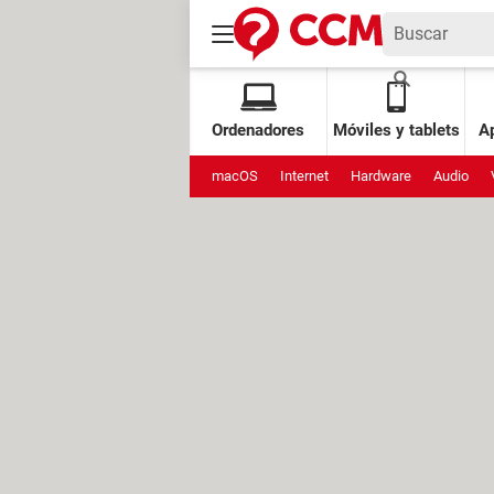
Ordenadores
Móviles y tablets
Ap
macOS
Internet
Hardware
Audio