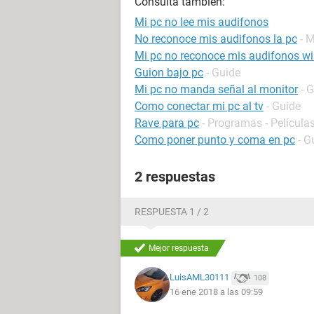
Consulta también:
Mi pc no lee mis audifonos
No reconoce mis audifonos la pc
- 
Mi pc no reconoce mis audifonos w
Guion bajo pc
- Guide
Mi pc no manda señal al monitor
- 
Como conectar mi pc al tv
- Guide
Rave para pc
- Programas - Películas
Como poner punto y coma en pc
- G
2 respuestas
RESPUESTA 1 / 2
Mejor respuesta
LuisAML30111
108
16 ene 2018 a las 09:59