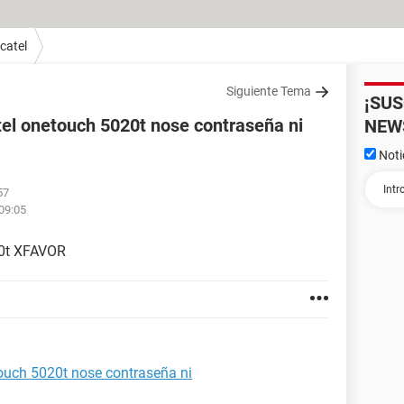
catel
Siguiente Tema
¡SU
tel onetouch 5020t nose contraseña ni
NEW
Noti
57
 09:05
20t XFAVOR
touch 5020t nose contraseña ni