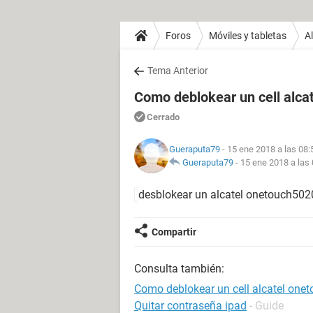
Foros
Móviles y tabletas
Al
Tema Anterior
Como deblokear un cell alca
Cerrado
Gueraputa79
- 15 ene 2018 a las 08:
Gueraputa79
-
15 ene 2018 a las
desblokear un alcatel onetouch50
Compartir
Consulta también:
Como deblokear un cell alcatel one
Quitar contraseña ipad
- Guide