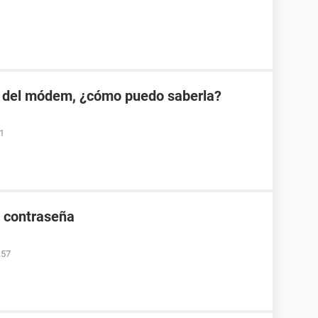
 del módem, ¿cómo puedo saberla?
01
e contraseña
:57