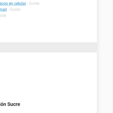
scos en celular
- Guide
mail
- Guide
uide
ión Sucre