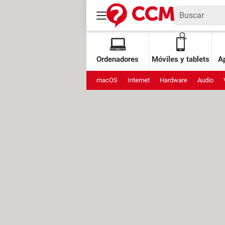
Ordenadores
Móviles y tablets
Ap
macOS
Internet
Hardware
Audio