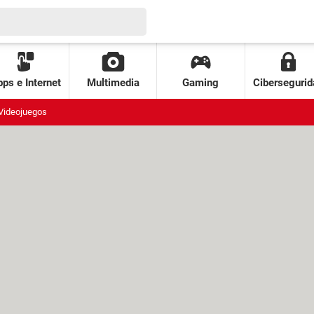
ps e Internet
Multimedia
Gaming
Cibersegurid
Videojuegos