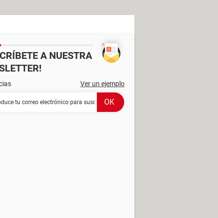
SCRÍBETE A NUESTRA
SLETTER!
cias
Ver un ejemplo