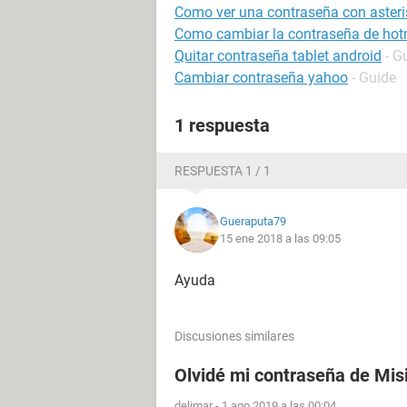
Como ver una contraseña con asteri
Como cambiar la contraseña de hot
Quitar contraseña tablet android
- G
Cambiar contraseña yahoo
- Guide
1 respuesta
RESPUESTA 1 / 1
Gueraputa79
15 ene 2018 a las 09:05
Ayuda
Discusiones similares
Olvidé mi contraseña de Mis
delimar
-
1 ago 2019 a las 00:04