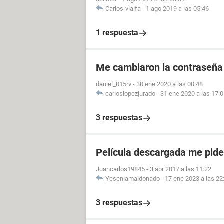
Carlos-vialfa
-
1 ago 2019 a las 05:46
1 respuesta
Me cambiaron la contraseña
daniel_015rv
-
30 ene 2020 a las 00:48
carloslopezjurado
-
31 ene 2020 a las 17:
3 respuestas
Película descargada me pid
Juancarlos19845
-
3 abr 2017 a las 11:22
Yeseniamaldonado
-
17 ene 2023 a las 22
3 respuestas