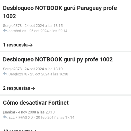
Desbloqueo NOTBOOK gurú Paraguay profe
1002
Sergio2378
-
24 oct 2024 a las 13:15
ccmbot-es
-
25 oct 2024 a las 22:14
1 respuesta
Desbloqueo NOTBOOK gurú py profe 1002
Sergio2378
-
24 oct 2024 a las 13:10
Sergio2378
-
25 oct 2024 a las 16:38
2 respuestas
Cómo desactivar Fortinet
juankar
-
4 nov 2008 a las 23:13
ELL FIFFAS XD
-
20 feb 2017 a las 17:14