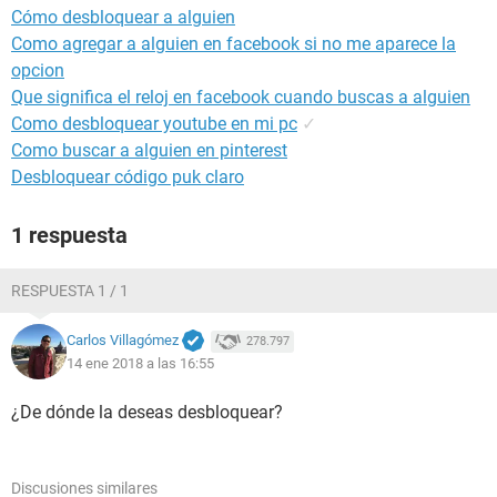
Cómo desbloquear a alguien
Como agregar a alguien en facebook si no me aparece la
opcion
Que significa el reloj en facebook cuando buscas a alguien
Como desbloquear youtube en mi pc
✓
Como buscar a alguien en pinterest
Desbloquear código puk claro
1 respuesta
RESPUESTA 1 / 1
Carlos Villagómez
278.797
14 ene 2018 a las 16:55
¿De dónde la deseas desbloquear?
Discusiones similares