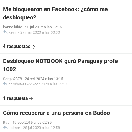
Me bloquearon en Facebook: ¿cómo me
desbloqueo?
kanna kikio
-
23 jul 2012 a las 17:16
kevin
-
27 mar 2020 a las 00:30
4 respuestas
Desbloqueo NOTBOOK gurú Paraguay profe
1002
Sergio2378
-
24 oct 2024 a las 13:15
ccmbot-es
-
25 oct 2024 a las 22:14
1 respuesta
Cómo recuperar a una persona en Badoo
Itati
-
19 sep 2019 a las 02:35
Leimar
-
28 jul 2023 a las 12:58