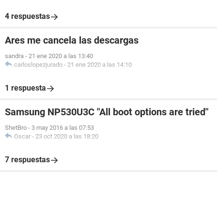
4 respuestas
Ares me cancela las descargas
sandra
-
21 ene 2020 a las 13:40
carloslopezjurado
-
21 ene 2020 a las 14:10
1 respuesta
Samsung NP530U3C "All boot options are tried"
ShetBro
-
3 may 2016 a las 07:53
Oscar
-
23 oct 2020 a las 18:20
7 respuestas