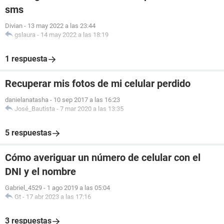
sms
Divian
-
13 may 2022 a las 23:44
gslaura
-
14 may 2022 a las 18:19
1 respuesta
Recuperar mis fotos de mi celular perdido
danielanatasha
-
10 sep 2017 a las 16:23
José_Bautista
-
7 mar 2020 a las 13:35
5 respuestas
Cómo averiguar un número de celular con el
DNI y el nombre
Gabriel_4529
-
1 ago 2019 a las 05:04
Gt
-
17 abr 2023 a las 17:16
3 respuestas