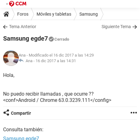
Foros
Móviles y tabletas
Samsung
Tema Anterior
Siguiente Tema
Samsung egde7
Cerrado
Ana
- Modificado el 16 dic 2017 a las 14:29
Ana -
16 dic 2017 a las 14:31
Hola,
No puedo recibir llamadas , que ocurre ??
<conf>Android / Chrome 63.0.3239.111</config>
Compartir
Consulta también:
Samsung egde7