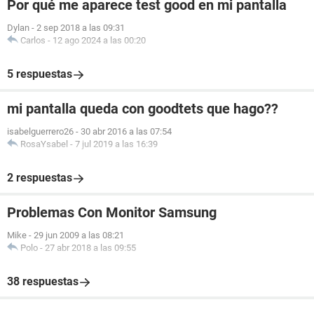
Por qué me aparece test good en mi pantalla
Dylan
-
2 sep 2018 a las 09:31
Carlos
-
12 ago 2024 a las 00:20
5 respuestas
mi pantalla queda con goodtets que hago??
isabelguerrero26
-
30 abr 2016 a las 07:54
RosaYsabel
-
7 jul 2019 a las 16:39
2 respuestas
Problemas Con Monitor Samsung
Mike
-
29 jun 2009 a las 08:21
Polo
-
27 abr 2018 a las 09:55
38 respuestas