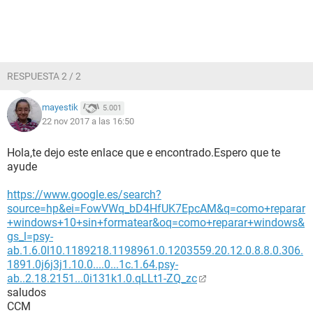
RESPUESTA 2 / 2
mayestik
5.001
22 nov 2017 a las 16:50
Hola,te dejo este enlace que e encontrado.Espero que te
ayude
https://www.google.es/search?
source=hp&ei=FowVWq_bD4HfUK7EpcAM&q=como+reparar
+windows+10+sin+formatear&oq=como+reparar+windows&
gs_l=psy-
ab.1.6.0l10.1189218.1198961.0.1203559.20.12.0.8.8.0.306.
1891.0j6j3j1.10.0....0...1c.1.64.psy-
ab..2.18.2151...0i131k1.0.qLLt1-ZQ_zc
saludos
CCM