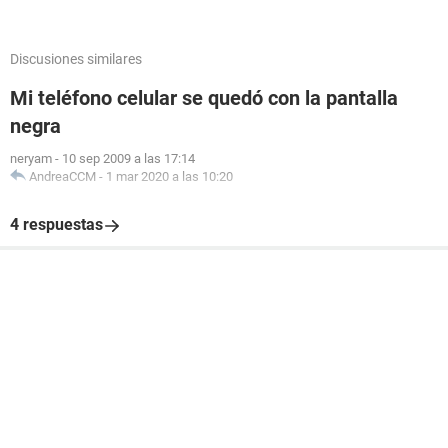
Discusiones similares
Mi teléfono celular se quedó con la pantalla
negra
neryam
-
10 sep 2009 a las 17:14
AndreaCCM
-
1 mar 2020 a las 10:20
4 respuestas