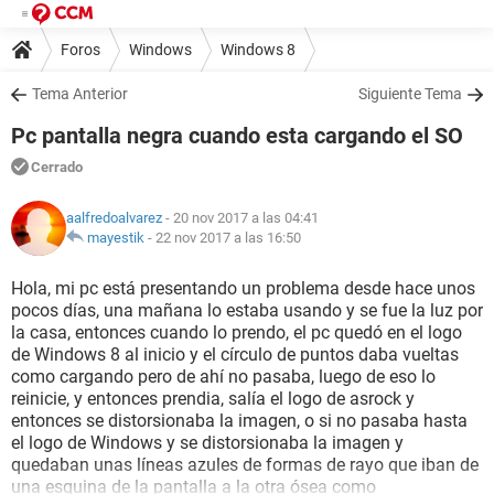
Foros
Windows
Windows 8
Tema Anterior
Siguiente Tema
Pc pantalla negra cuando esta cargando el SO
Cerrado
aalfredoalvarez
- 20 nov 2017 a las 04:41
mayestik
-
22 nov 2017 a las 16:50
Hola, mi pc está presentando un problema desde hace unos
pocos días, una mañana lo estaba usando y se fue la luz por
la casa, entonces cuando lo prendo, el pc quedó en el logo
de Windows 8 al inicio y el círculo de puntos daba vueltas
como cargando pero de ahí no pasaba, luego de eso lo
reinicie, y entonces prendia, salía el logo de asrock y
entonces se distorsionaba la imagen, o si no pasaba hasta
el logo de Windows y se distorsionaba la imagen y
quedaban unas líneas azules de formas de rayo que iban de
una esquina de la pantalla a la otra ósea como