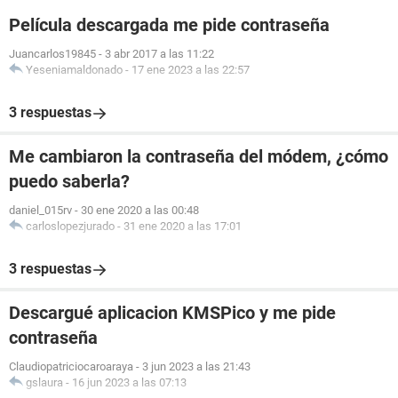
Película descargada me pide contraseña
Juancarlos19845
-
3 abr 2017 a las 11:22
Yeseniamaldonado
-
17 ene 2023 a las 22:57
3 respuestas
Me cambiaron la contraseña del módem, ¿cómo
puedo saberla?
daniel_015rv
-
30 ene 2020 a las 00:48
carloslopezjurado
-
31 ene 2020 a las 17:01
3 respuestas
Descargué aplicacion KMSPico y me pide
contraseña
Claudiopatriciocaroaraya
-
3 jun 2023 a las 21:43
gslaura
-
16 jun 2023 a las 07:13