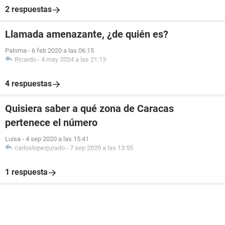
2 respuestas
Llamada amenazante, ¿de quién es?
Paloma
-
6 feb 2020 a las 06:15
Ricardo
-
4 may 2024 a las 21:13
4 respuestas
Quisiera saber a qué zona de Caracas
pertenece el número
Luisa
-
4 sep 2020 a las 15:41
carloslopezjurado
-
7 sep 2020 a las 13:55
1 respuesta