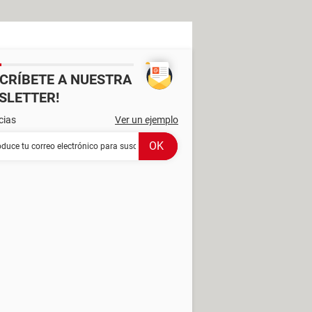
SCRÍBETE A NUESTRA
SLETTER!
cias
Ver un ejemplo