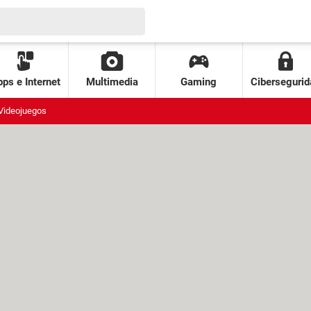
ps e Internet
Multimedia
Gaming
Cibersegurid
Videojuegos