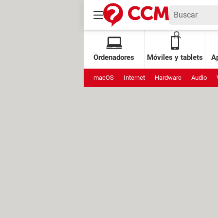
Ordenadores
Móviles y tablets
Ap
macOS
Internet
Hardware
Audio