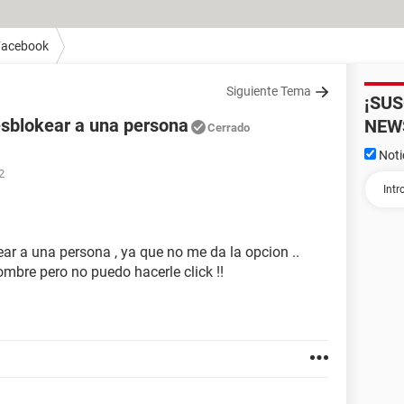
Facebook
Siguiente Tema
¡SU
esblokear a una persona
NEW
Cerrado
Noti
2
1
r a una persona , ya que no me da la opcion ..
mbre pero no puedo hacerle click !!