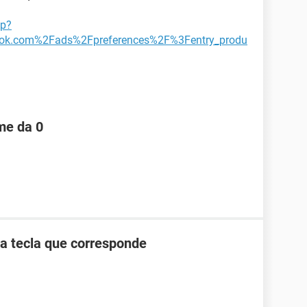
hp?
ok.com%2Fads%2Fpreferences%2F%3Fentry_produ
me da 0
la tecla que corresponde