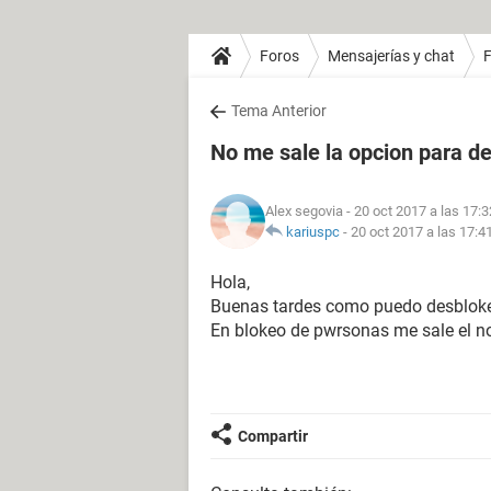
Foros
Mensajerías y chat
Tema Anterior
No me sale la opcion para d
Alex segovia
- 20 oct 2017 a las 17:3
kariuspc
-
20 oct 2017 a las 17:4
Hola,
Buenas tardes como puedo desblokea
En blokeo de pwrsonas me sale el no
Compartir