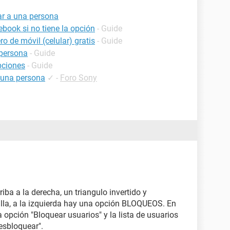
ar a una persona
book si no tiene la opción
- Guide
o de móvil (celular) gratis
- Guide
persona
- Guide
pciones
- Guide
 una persona
✓
-
Foro Sony
iba a la derecha, un triangulo invertido y
alla, a la izquierda hay una opción BLOQUEOS. En
pción "Bloquear usuarios" y la lista de usuarios
esbloquear".