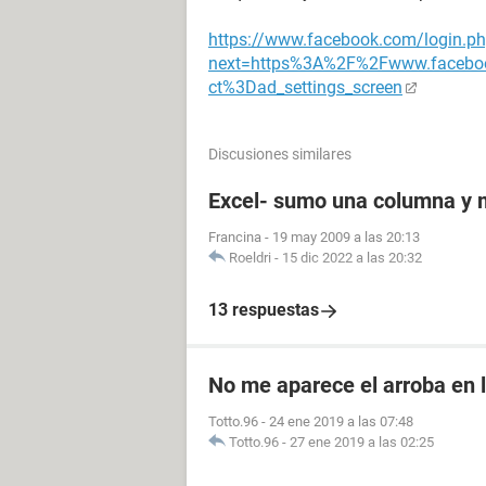
https://www.facebook.com/login.p
next=https%3A%2F%2Fwww.facebo
ct%3Dad_settings_screen
Discusiones similares
Excel- sumo una columna y 
Francina
-
19 may 2009 a las 20:13
Roeldri
-
15 dic 2022 a las 20:32
13 respuestas
No me aparece el arroba en 
Totto.96
-
24 ene 2019 a las 07:48
Totto.96
-
27 ene 2019 a las 02:25