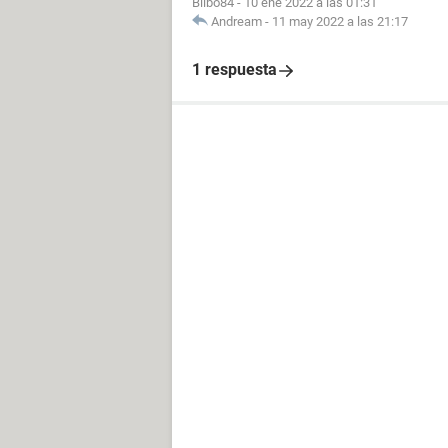
Bilbo84
-
10 ene 2022 a las 01:31
Andream
-
11 may 2022 a las 21:17
1 respuesta