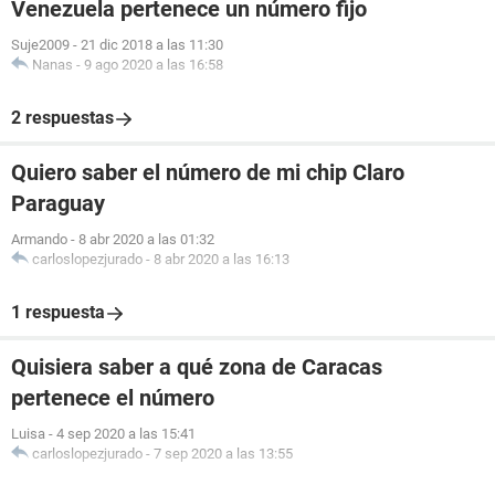
Venezuela pertenece un número fijo
Suje2009
-
21 dic 2018 a las 11:30
Nanas
-
9 ago 2020 a las 16:58
2 respuestas
Quiero saber el número de mi chip Claro
Paraguay
Armando
-
8 abr 2020 a las 01:32
carloslopezjurado
-
8 abr 2020 a las 16:13
1 respuesta
Quisiera saber a qué zona de Caracas
pertenece el número
Luisa
-
4 sep 2020 a las 15:41
carloslopezjurado
-
7 sep 2020 a las 13:55