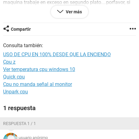
maquina trabaje en exceso en segundo plato....porfavor, si
alguien tiene alguna solucion o algo, hagamela saber lo mas
Ver más
pronto posible, gracias !
SALUDOS A TODOS!
https://img-
Compartir
17.ccm2.net/EQzWFSkrOWPJvLP5SC42MZ_JQ90=/1e1bb6
16b7e4483aa8c90aa6f74d0952/ccm-ugc/lag_de_mrd.png
Consulta también:
USO DE CPU EN 100% DESDE QUE LA ENCIENDO
Cpu z
Ver temperatura cpu windows 10
Quick cpu
Cpu no manda señal al monitor
Unpark cpu
1 respuesta
RESPUESTA 1 / 1
usuario anónimo