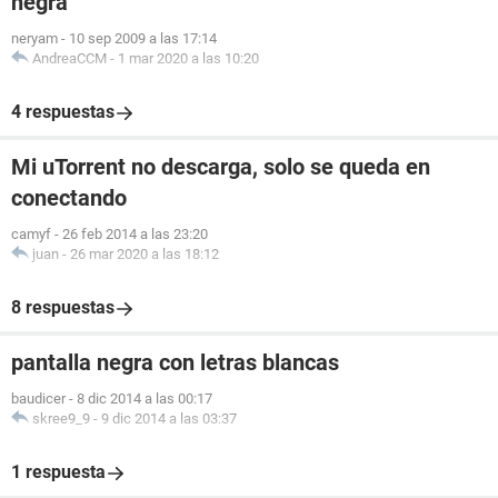
negra
neryam
-
10 sep 2009 a las 17:14
AndreaCCM
-
1 mar 2020 a las 10:20
4 respuestas
Mi uTorrent no descarga, solo se queda en
conectando
camyf
-
26 feb 2014 a las 23:20
juan
-
26 mar 2020 a las 18:12
8 respuestas
pantalla negra con letras blancas
baudicer
-
8 dic 2014 a las 00:17
skree9_9
-
9 dic 2014 a las 03:37
1 respuesta