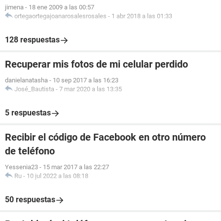
jimena
-
18 ene 2009 a las 00:57
ortegaortegajoanarosalesrosales
-
1 abr 2018 a las 01:33
128 respuestas
Recuperar mis fotos de mi celular perdido
danielanatasha
-
10 sep 2017 a las 16:23
José_Bautista
-
7 mar 2020 a las 13:35
5 respuestas
Recibir el código de Facebook en otro número
de teléfono
Yessenia23
-
15 mar 2017 a las 22:27
Ru
-
10 jul 2022 a las 08:18
50 respuestas