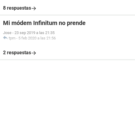
8 respuestas
Mi módem Infinitum no prende
Jose
-
23 sep 2019 a las 21:35
tpm
-
5 feb 2020 a las 21:56
2 respuestas