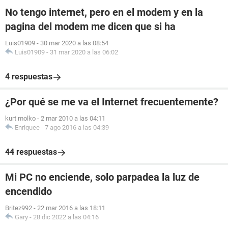
No tengo internet, pero en el modem y en la
pagina del modem me dicen que si ha
Luis01909
-
30 mar 2020 a las 08:54
Luis01909
-
31 mar 2020 a las 06:02
4 respuestas
¿Por qué se me va el Internet frecuentemente?
kurt molko
-
2 mar 2010 a las 04:11
Enriquee
-
7 ago 2016 a las 04:39
44 respuestas
Mi PC no enciende, solo parpadea la luz de
encendido
Britez992
-
22 mar 2016 a las 18:11
Gary
-
28 dic 2022 a las 04:16