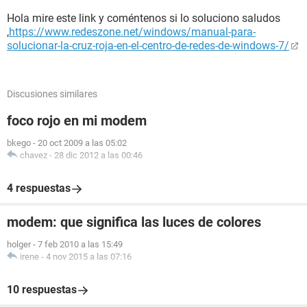
Hola mire este link y coméntenos si lo soluciono saludos
,
https://www.redeszone.net/windows/manual-para-
solucionar-la-cruz-roja-en-el-centro-de-redes-de-windows-7/
Discusiones similares
foco rojo en mi modem
bkego
-
20 oct 2009 a las 05:02
chavez
-
28 dic 2012 a las 00:46
4 respuestas
modem: que significa las luces de colores
holger
-
7 feb 2010 a las 15:49
irene
-
4 nov 2015 a las 07:16
10 respuestas