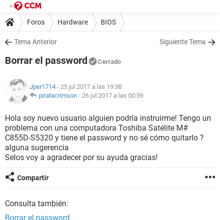
Foros
Hardware
BIOS
Tema Anterior
Siguiente Tema
Borrar el password
Cerrado
Jper1714
- 25 jul 2017 a las 19:38
piratacrimson
-
26 jul 2017 a las 00:59
Hola soy nuevo usuario alguien podría instruirme! Tengo un
problema con una computadora Toshiba Satélite M#
C855D-S5320 y tiene el password y no sé cómo quitarlo ?
alguna sugerencia
Selos voy a agradecer por su ayuda gracias!
Compartir
Consulta también:
Borrar el password