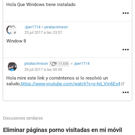
Hola Que Windows tiene instalado
Jper1714
>
piratacrimson
25 jul 2017 a las 23:57
Window 8
piratacrimson
>
Jper1714
11.636
26 jul 2017 a las 00:59
Hola mire este link y coméntenos si lo resolvió un
saludo,
https://www.youtube.com/watch?v=o-hd_Vm6Ex4
Discusiones similares
Eliminar páginas porno visitadas en mi móvil