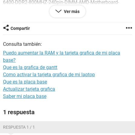
6400-DDR2-800MHZ-240pin-DIMM-AMD-Motherboard-
Memory-/281456828931?
Ver más
hash=item4188226203%3Ag%3AcBEAAOSwTM5Yy6e4
Tarjeta de video:
https://clasipar.paraguay.com/electronica/computadoras-
Compartir
notebooks/location:paraguay-2/!2501?s=1
en todo caso me podrian recomendar algunas?
Consulta también:
Desde ya muchas gracias
Puedo aumentar la RAM y la tarjeta grafica de mi placa
base?
Que es la grafica de gantt
Como activar la tarjeta grafica de mi laptop
Que es la placa base
Actualizar tarjeta grafica
Saber mi placa base
1 respuesta
RESPUESTA 1 / 1