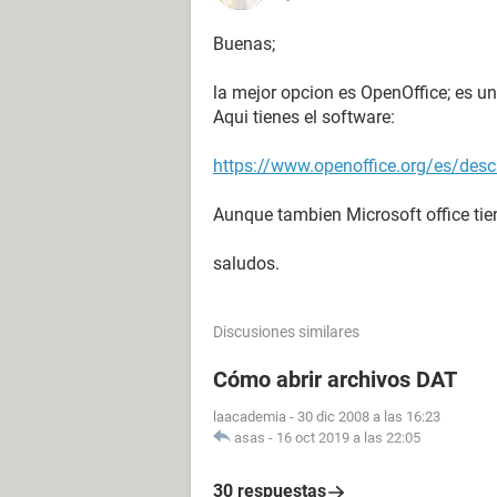
Buenas;
la mejor opcion es OpenOffice; es u
Aqui tienes el software:
https://www.openoffice.org/es/desc
Aunque tambien Microsoft office ti
saludos.
Discusiones similares
Cómo abrir archivos DAT
laacademia
-
30 dic 2008 a las 16:23
asas
-
16 oct 2019 a las 22:05
30 respuestas