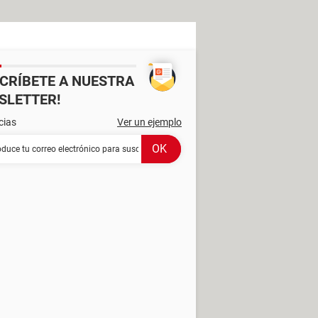
SCRÍBETE A NUESTRA
SLETTER!
cias
Ver un ejemplo