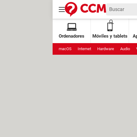
Ordenadores
Móviles y tablets
Ap
macOS
Internet
Hardware
Audio