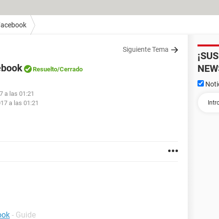
Facebook
Siguiente Tema
¡SU
cebook
NEW
Resuelto
/Cerrado
Noti
7 a las 01:21
017 a las 01:21
ook
- Guide