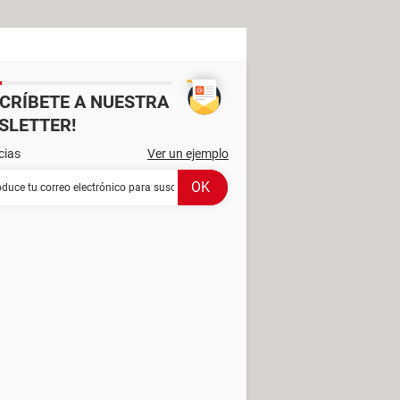
SCRÍBETE A NUESTRA
SLETTER!
cias
Ver un ejemplo