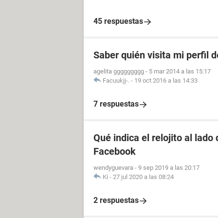
45 respuestas
Saber quién visita mi perfil 
agelita ggggggggg
-
5 mar 2014 a las 15:17
Facuukjj-.
-
19 oct 2016 a las 14:33
7 respuestas
Qué indica el relojito al lad
Facebook
wendyguevara
-
9 sep 2019 a las 20:17
Ki
-
27 jul 2020 a las 08:24
2 respuestas