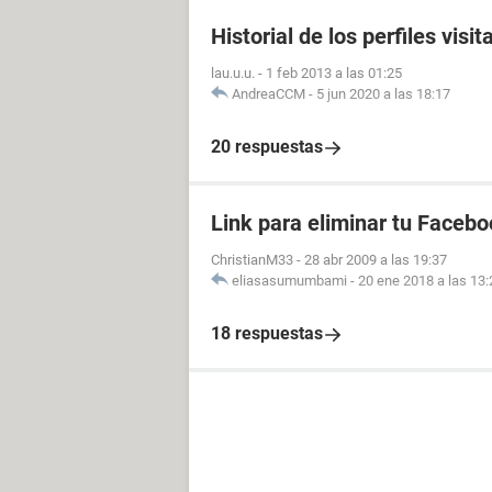
Historial de los perfiles vis
lau.u.u.
-
1 feb 2013 a las 01:25
AndreaCCM
-
5 jun 2020 a las 18:17
20 respuestas
Link para eliminar tu Facebo
ChristianM33
-
28 abr 2009 a las 19:37
eliasasumumbami
-
20 ene 2018 a las 13:
18 respuestas