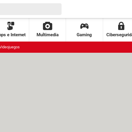
ps e Internet
Multimedia
Gaming
Cibersegurid
Videojuegos