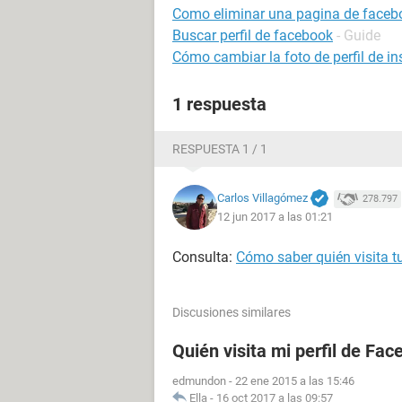
Como eliminar una pagina de faceb
Buscar perfil de facebook
- Guide
Cómo cambiar la foto de perfil de i
1 respuesta
RESPUESTA 1 / 1
Carlos Villagómez
278.797
12 jun 2017 a las 01:21
Consulta:
Cómo saber quién visita t
Discusiones similares
Quién visita mi perfil de Fa
edmundon
-
22 ene 2015 a las 15:46
Ella
-
16 oct 2017 a las 09:57