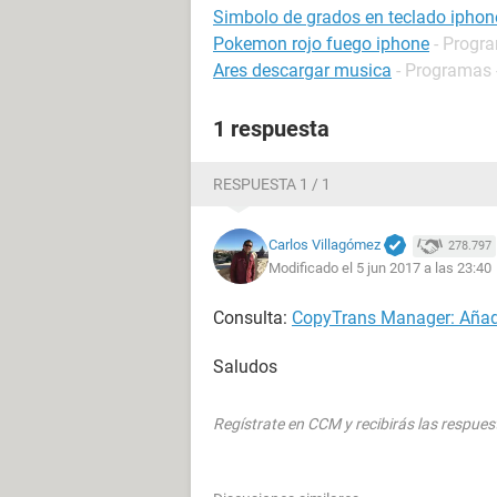
Simbolo de grados en teclado iphon
Pokemon rojo fuego iphone
- Progra
Ares descargar musica
- Programas 
1 respuesta
RESPUESTA 1 / 1
Carlos Villagómez
278.797
Modificado el 5 jun 2017 a las 23:40
Consulta:
CopyTrans Manager: Añadir
Saludos
Regístrate en CCM y recibirás las respues