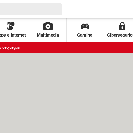
ps e Internet
Multimedia
Gaming
Cibersegurid
Videojuegos