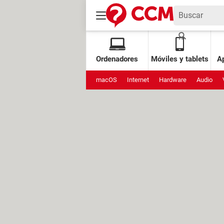
Ordenadores
Móviles y tablets
Ap
macOS
Internet
Hardware
Audio