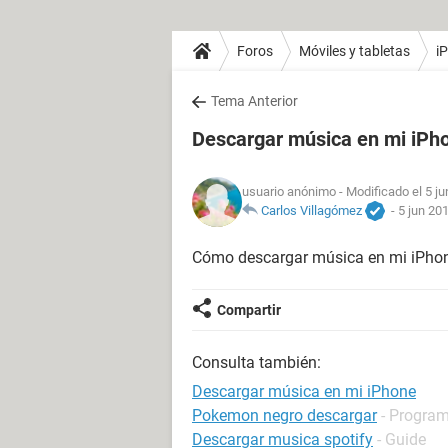
Foros
Móviles y tabletas
i
Tema Anterior
Descargar música en mi iPh
usuario anónimo
- Modificado el 5 ju
Carlos Villagómez
-
5 jun 201
Cómo descargar música en mi iPho
Compartir
Consulta también:
Descargar música en mi iPhone
Pokemon negro descargar
- Program
Descargar musica spotify
- Guide