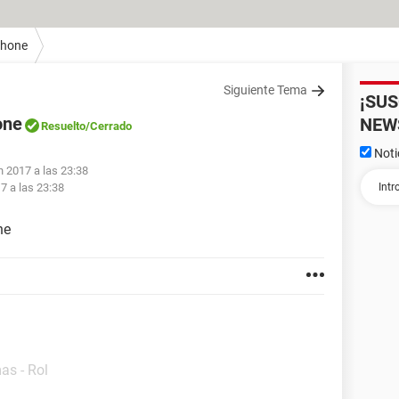
Phone
Siguiente Tema
¡SU
one
NEW
Resuelto
/Cerrado
Noti
n 2017 a las 23:38
7 a las 23:38
ne
as - Rol