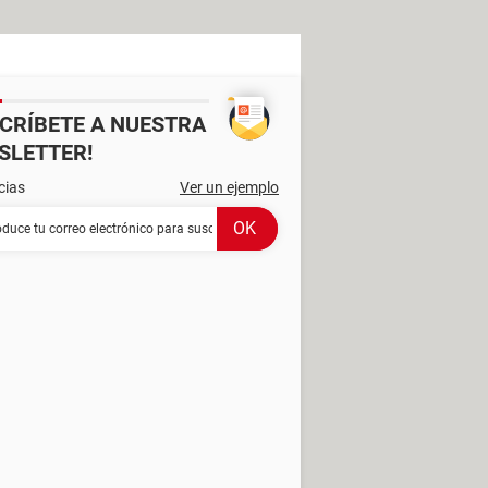
SCRÍBETE A NUESTRA
SLETTER!
cias
Ver un ejemplo