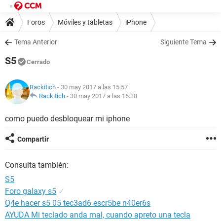
Foros
Móviles y tabletas
iPhone
Tema Anterior
Siguiente Tema
S5
Cerrado
Rackitich
- 30 may 2017 a las 15:57
Rackitich
-
30 may 2017 a las 16:38
como puedo desbloquear mi iphone
Compartir
Consulta también:
S5
Foro galaxy s5
✓
Q4e hacer s5 05 tec3ad6 escr5be n40er6s
AYUDA Mi teclado anda mal, cuando apreto una tecla