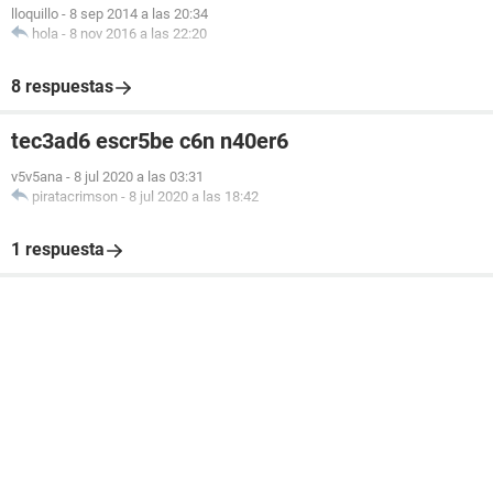
lloquillo
-
8 sep 2014 a las 20:34
hola
-
8 nov 2016 a las 22:20
8 respuestas
tec3ad6 escr5be c6n n40er6
v5v5ana
-
8 jul 2020 a las 03:31
piratacrimson
-
8 jul 2020 a las 18:42
1 respuesta